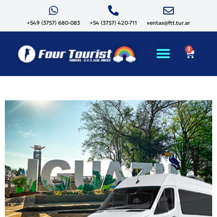
+549 (3757) 680-083
+54 (3757) 420-711
ventas@ftt.tur.ar
0